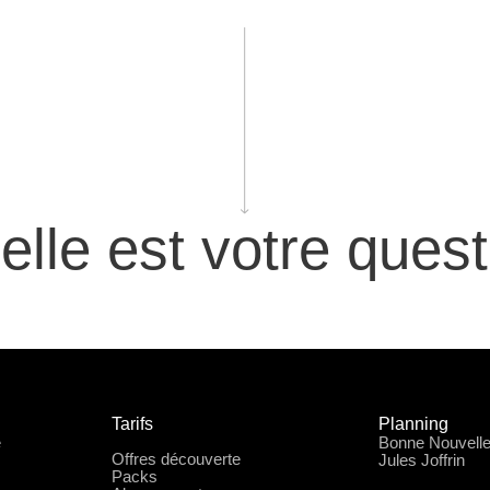
elle est votre quest
Tarifs
Planning
e
Bonne Nouvell
Offres découverte
Jules Joffrin
Packs