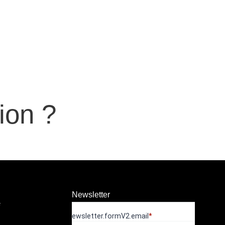
ion ?
Newsletter
e
newsletter.formV2.email
*