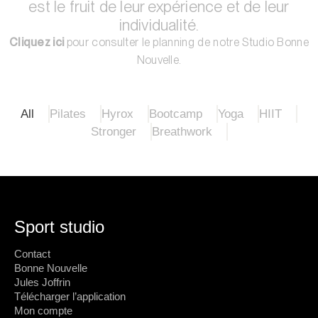
est le fruit de leur expérience et de leur
individualité.
Cliquez ici
pour consulter le planning de notre Studio Bonne
Nouvelle.
All
Pilates
Hyrox
Bootcamp
Yoga
HIIT
Stronger
Breathwork
Sport studio
Contact
Bonne Nouvelle
Jules Joffrin
Télécharger l’application
Mon compte