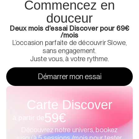
Commencez en
douceur
Deux mois d’essai Discover pour 69€
/mois
L’occasion parfaite de découvrir Slowe,
sans engagement.
Juste vous, à votre rythme.
Démarrer mon essai
Carte Discover
59€
à partir de
Découvrez notre univers, bookez
jusqu’à 5 sessions /mois pour tester